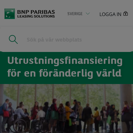
Go
to
LOGGA IN
SVERIGE
main
content
Home
|
Om oss
Utrustningsfinansiering
för en föränderlig värld