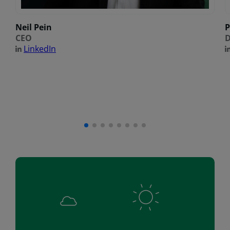
Neil Pein
P
CEO
D
LinkedIn