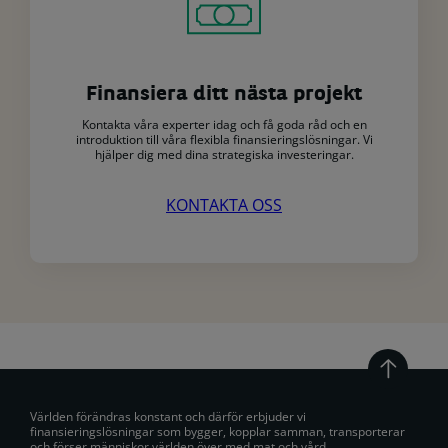
Finansiera ditt nästa projekt
Kontakta våra experter idag och få goda råd och en
introduktion till våra flexibla finansieringslösningar. Vi
hjälper dig med dina strategiska investeringar.
KONTAKTA OSS
Världen förändras konstant och därför erbjuder vi
finansieringslösningar som bygger, kopplar samman, transporterar
och förser människor världen över med mat och vård.