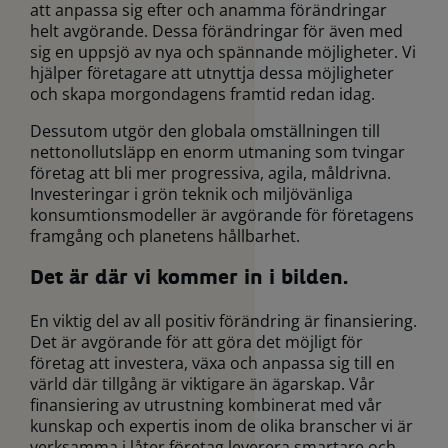
att anpassa sig efter och anamma förändringar
helt avgörande. Dessa förändringar för även med
sig en uppsjö av nya och spännande möjligheter. Vi
hjälper företagare att utnyttja dessa möjligheter
och skapa morgondagens framtid redan idag.
Dessutom utgör den globala omställningen till
nettonollutsläpp en enorm utmaning som tvingar
företag att bli mer progressiva, agila, måldrivna.
Investeringar i grön teknik och miljövänliga
konsumtionsmodeller är avgörande för företagens
framgång och planetens hållbarhet.
Det är där vi kommer in i bilden.
En viktig del av all positiv förändring är finansiering.
Det är avgörande för att göra det möjligt för
företag att investera, växa och anpassa sig till en
värld där tillgång är viktigare än ägarskap. Vår
finansiering av utrustning kombinerat med vår
kunskap och expertis inom de olika branscher vi är
verksamma i låter företag leverera smartare och