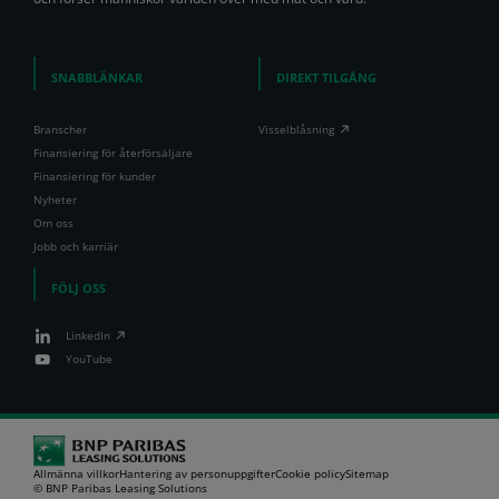
SNABBLÄNKAR
DIREKT TILGÅNG
Branscher
Visselblåsning
Finansiering för återförsäljare
Finansiering för kunder
Nyheter
Om oss
Jobb och karriär
FÖLJ OSS
LinkedIn
YouTube
Allmänna villkor
Hantering av personuppgifter
Cookie policy
Sitemap
© BNP Paribas Leasing Solutions