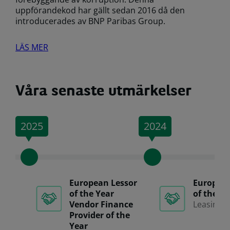
uppförandekod har gällt sedan 2016 då den
introducerades av BNP Paribas Group.
LÄS MER
Våra senaste utmärkelser
2025
2024
European Lessor
European
of the Year
of the Ye
Vendor Finance
Leasing L
Provider of the
Year